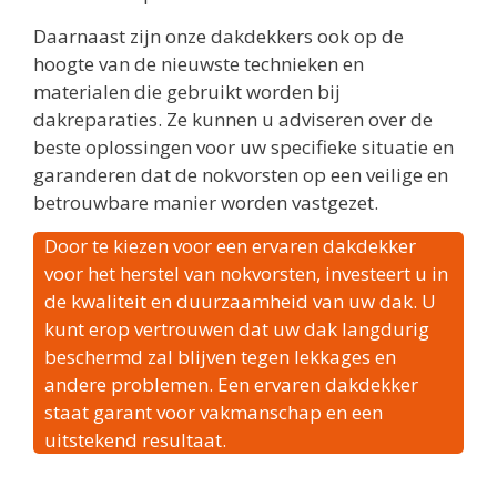
Daarnaast zijn onze dakdekkers ook op de
hoogte van de nieuwste technieken en
materialen die gebruikt worden bij
dakreparaties. Ze kunnen u adviseren over de
beste oplossingen voor uw specifieke situatie en
garanderen dat de nokvorsten op een veilige en
betrouwbare manier worden vastgezet.
Door te kiezen voor een ervaren dakdekker
voor het herstel van nokvorsten, investeert u in
de kwaliteit en duurzaamheid van uw dak. U
kunt erop vertrouwen dat uw dak langdurig
beschermd zal blijven tegen lekkages en
andere problemen. Een ervaren dakdekker
staat garant voor vakmanschap en een
uitstekend resultaat.