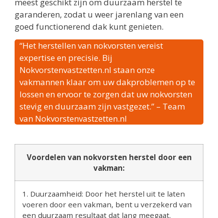
meest geschikt zijn om duurzaam herstel te
garanderen, zodat u weer jarenlang van een
goed functionerend dak kunt genieten.
“Het herstellen van nokvorsten vereist
expertise en precisie. Bij
Nokvorstenvastzetten.nl staan onze
vakmannen klaar om uw dakproblemen op te
lossen en ervoor te zorgen dat uw nokvorsten
stevig en duurzaam zijn vastgezet.” – Team
van Nokvorstenvastzetten.nl
Voordelen van nokvorsten herstel door een
vakman:
1. Duurzaamheid: Door het herstel uit te laten
voeren door een vakman, bent u verzekerd van
een duurzaam resultaat dat lang meegaat.